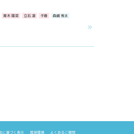
青木 陽菜
立石 凛
千春
森嶋 秀太
@official_hibiki
@hibiki_mens
法に基づく表示
推奨環境
よくあるご質問