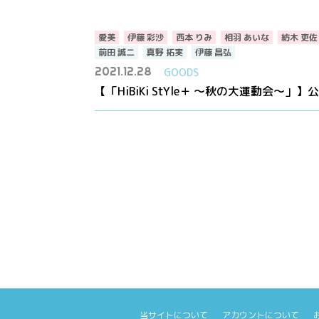
愛美
伊藤 彩沙
西本 りみ
相羽 あいな
紡木 吏佐
前田 誠二
真野 拓実
伊藤 昌弘
2021.12.28
GOODS
【「HiBiKi StYle＋ ～秋の大運動会～
当サイトについて
アカウントについて