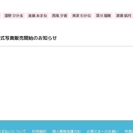
遠野 ひかる
進藤 あまね
西尾 夕香
美波 わかな
深川 瑠華
渡瀬 結月
」】公式写真販売開始のお知らせ
お支払いについて
利用規約
個人情報保護方針
お客さまへのお願い
特商