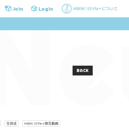
Ne
Join
Login
について
HiBiKi StYle+
Join
Login
BACK
生放送
HiBiKi StYle+限定動画