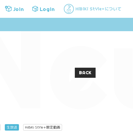
Ne
Join
Login
について
HiBiKi StYle+
Join
Login
BACK
生放送
HiBiKi StYle+限定動画