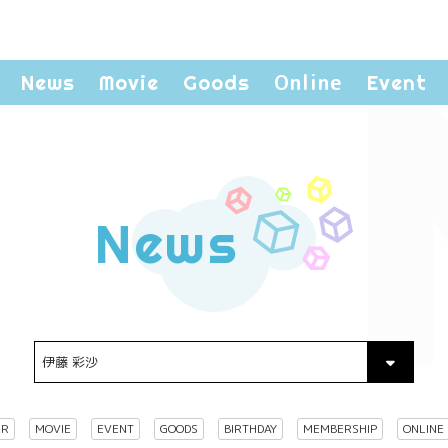
Online
News
Movie
Goods
Event
News
ER
MOVIE
EVENT
GOODS
BIRTHDAY
MEMBERSHIP
ONLINE