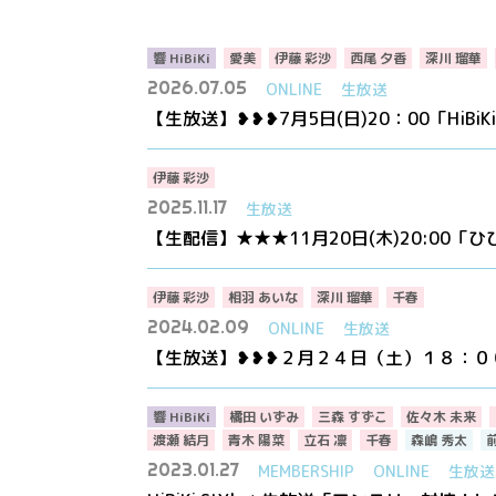
響 HiBiKi
愛美
伊藤 彩沙
西尾 夕香
深川 瑠華
2026.07.05
ONLINE
生放送
【生放送】❥❥❥7月5日(日)20：00「HiBi
伊藤 彩沙
2025.11.17
生放送
【生配信】★★★11月20日(木)20:00
伊藤 彩沙
相羽 あいな
深川 瑠華
千春
2024.02.09
ONLINE
生放送
【生放送】❥❥❥２月２４日（土）１８：００「H
響 HiBiKi
橘田 いずみ
三森 すずこ
佐々木 未来
渡瀬 結月
青木 陽菜
立石 凛
千春
森嶋 秀太
2023.01.27
MEMBERSHIP
ONLINE
生放送