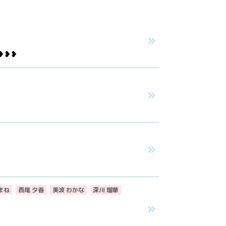
❥❥❥
まね
西尾 夕香
美波 わかな
深川 瑠華