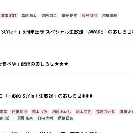
渡瀬 結月
森嶋 秀太
前田 誠二
真野 拓実
汐見 梨沙
和泉 龍輝
Ki StYle＋」5周年記念 スペシャル生放送「AWAKE」のおしらせ
「ひびきべや」配信のおしらせ★★★
iBiKi StYle＋生放送」のおしらせ❥❥❥
愛美
伊藤 彩沙
西本 りみ
相羽 あいな
紡木 吏佐
遠野 ひかる
進藤 あ
前田 誠二
真野 拓実
日向 大輔
伊藤 昌弘