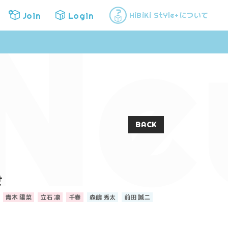
Ne
Join
Login
について
HiBiKi StYle+
Join
Login
BACK
せ
青木 陽菜
立石 凛
千春
森嶋 秀太
前田 誠二