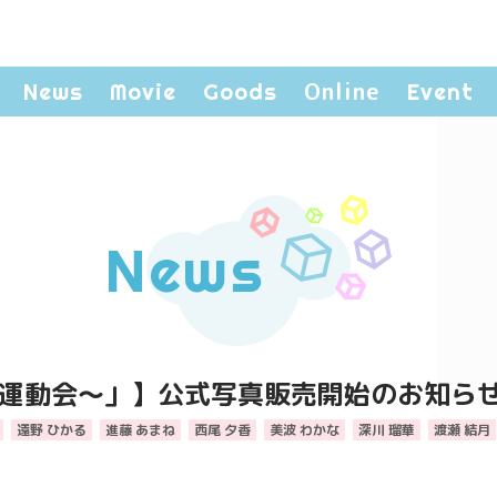
Online
News
Movie
Goods
Event
News
 ～秋の大運動会～」】公式写真販売開始のお知ら
遠野 ひかる
進藤 あまね
西尾 夕香
美波 わかな
深川 瑠華
渡瀬 結月