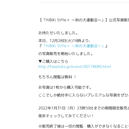
【「HiBiKi StYle＋ ～秋の大運動会～」】公式写真
お待たせいたしました。
本日、12月28日(火)18時より、
『
「HiBiKi StYle＋ ～秋の大運動会～」
』
の写真販売を開始いたしました。
▼ご購入はこちら
http://fanphoto.jp/event/
00778085.html
もちろん閲覧は無料 ！
お写真は1枚から購入可能です。
ここでしか絶対手に入らないプレミアムな写真をぜひ
2022年1月31日（月）23時59分までの期間限定販
是非チェックしてみてください！
※販売終了後は一切の閲覧・
購入ができなくなること