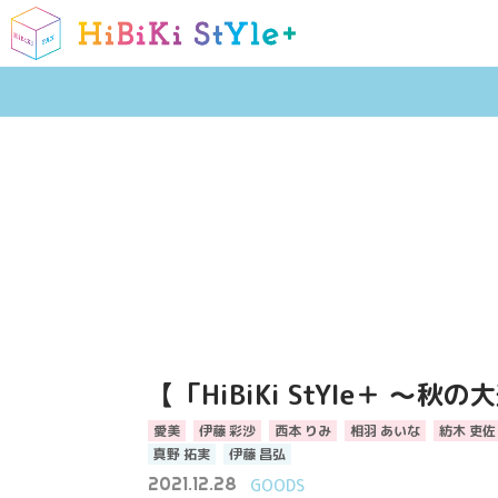
【「HiBiKi StYle＋
愛美
伊藤 彩沙
西本 りみ
相羽 あいな
紡木 吏佐
真野 拓実
伊藤 昌弘
2021.12.28
GOODS