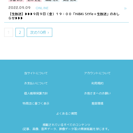
2022.09.09
ONLINE
【生放送】❥❥❥９月９日（金）１９：００「HiBiKi StYle＋生放送」のおし
らせ❥❥❥
1
2
次の10件 ›
当サイトについて
アカウントについて
お支払いについて
利用規約
個人情報保護方針
お客さまへのお願い
特商法に基づく表示
推奨環境
よくあるご質問
掲載されているすべてのコンテンツ
(記事、画像、音声データ、映像データ等)の無断転載を禁じます。