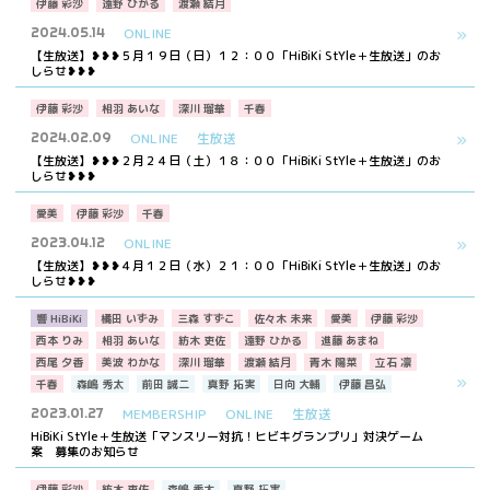
伊藤 彩沙
遠野 ひかる
渡瀬 結月
2024.05.14
ONLINE
【生放送】❥❥❥５月１９日（日）１２：００「HiBiKi StYle＋生放送」のお
しらせ❥❥❥
伊藤 彩沙
相羽 あいな
深川 瑠華
千春
2024.02.09
ONLINE
生放送
【生放送】❥❥❥２月２４日（土）１８：００「HiBiKi StYle＋生放送」のお
しらせ❥❥❥
愛美
伊藤 彩沙
千春
2023.04.12
ONLINE
【生放送】❥❥❥４月１２日（水）２１：００「HiBiKi StYle＋生放送」のお
しらせ❥❥❥
響 HiBiKi
橘田 いずみ
三森 すずこ
佐々木 未来
愛美
伊藤 彩沙
西本 りみ
相羽 あいな
紡木 吏佐
遠野 ひかる
進藤 あまね
西尾 夕香
美波 わかな
深川 瑠華
渡瀬 結月
青木 陽菜
立石 凛
千春
森嶋 秀太
前田 誠二
真野 拓実
日向 大輔
伊藤 昌弘
2023.01.27
MEMBERSHIP
ONLINE
生放送
HiBiKi StYle＋生放送「マンスリー対抗！ヒビキグランプリ」対決ゲーム
案 募集のお知らせ
伊藤 彩沙
紡木 吏佐
森嶋 秀太
真野 拓実