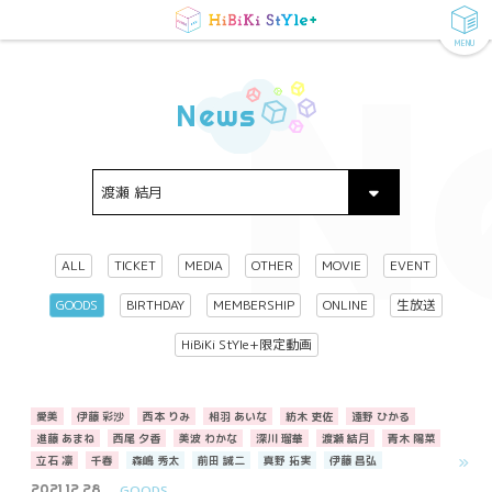
MENU
N
News
ALL
TICKET
MEDIA
OTHER
MOVIE
EVENT
GOODS
BIRTHDAY
MEMBERSHIP
ONLINE
生放送
HiBiKi StYle+限定動画
愛美
伊藤 彩沙
西本 りみ
相羽 あいな
紡木 吏佐
遠野 ひかる
進藤 あまね
西尾 夕香
美波 わかな
深川 瑠華
渡瀬 結月
青木 陽菜
立石 凛
千春
森嶋 秀太
前田 誠二
真野 拓実
伊藤 昌弘
2021.12.28
GOODS