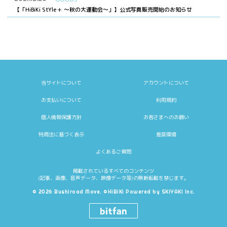
【「HiBiKi StYle＋ ～秋の大運動会～」】公式写真販売開始のお知らせ
当サイトについて
アカウントについて
お支払いについて
利用規約
個人情報保護方針
お客さまへのお願い
特商法に基づく表示
推奨環境
よくあるご質問
掲載されているすべてのコンテンツ
(記事、画像、音声データ、映像データ等)の無断転載を禁じます。
© 2026 Bushiroad Move. ©HiBiKi Powered by
SKIYAKI Inc.