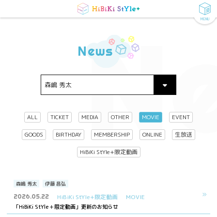
MENU
N
News
ALL
TICKET
MEDIA
OTHER
MOVIE
EVENT
GOODS
BIRTHDAY
MEMBERSHIP
ONLINE
生放送
HiBiKi StYle+限定動画
森嶋 秀太
伊藤 昌弘
2026.05.22
HiBiKi StYle+限定動画
MOVIE
「HiBiKi StYle＋限定動画」更新のお知らせ