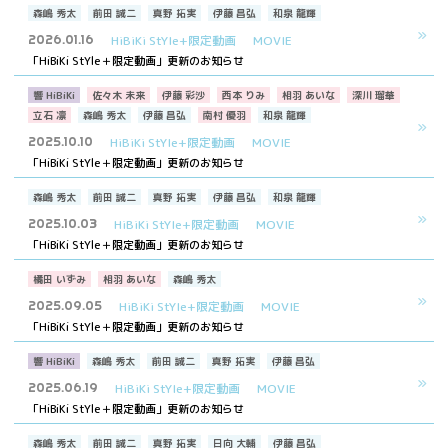
森嶋 秀太
前田 誠二
真野 拓実
伊藤 昌弘
和泉 龍輝
2026.01.16
HiBiKi StYle+限定動画
MOVIE
「HiBiKi StYle＋限定動画」更新のお知らせ
響 HiBiKi
佐々木 未来
伊藤 彩沙
西本 りみ
相羽 あいな
深川 瑠華
立石 凛
森嶋 秀太
伊藤 昌弘
南村 優羽
和泉 龍輝
2025.10.10
HiBiKi StYle+限定動画
MOVIE
「HiBiKi StYle＋限定動画」更新のお知らせ
森嶋 秀太
前田 誠二
真野 拓実
伊藤 昌弘
和泉 龍輝
2025.10.03
HiBiKi StYle+限定動画
MOVIE
「HiBiKi StYle＋限定動画」更新のお知らせ
橘田 いずみ
相羽 あいな
森嶋 秀太
2025.09.05
HiBiKi StYle+限定動画
MOVIE
「HiBiKi StYle＋限定動画」更新のお知らせ
響 HiBiKi
森嶋 秀太
前田 誠二
真野 拓実
伊藤 昌弘
2025.06.19
HiBiKi StYle+限定動画
MOVIE
「HiBiKi StYle＋限定動画」更新のお知らせ
森嶋 秀太
前田 誠二
真野 拓実
日向 大輔
伊藤 昌弘