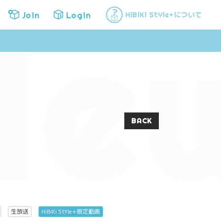
Ne
Join
Login
について
HiBiKi StYle+
Join
Login
BACK
生放送
HiBiKi StYle+限定動画