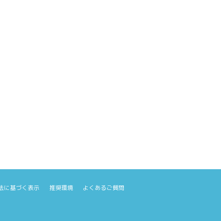
@official_hibiki
@hibiki_mens
法に基づく表示
推奨環境
よくあるご質問
。