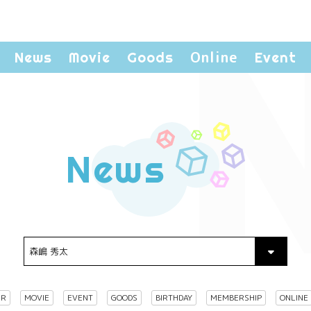
Online
News
Movie
Goods
Event
News
ER
MOVIE
EVENT
GOODS
BIRTHDAY
MEMBERSHIP
ONLINE