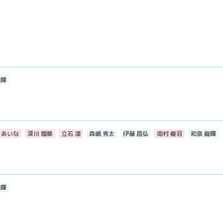
龍輝
 あいな
深川 瑠華
立石 凛
森嶋 秀太
伊藤 昌弘
南村 優羽
和泉 龍輝
龍輝