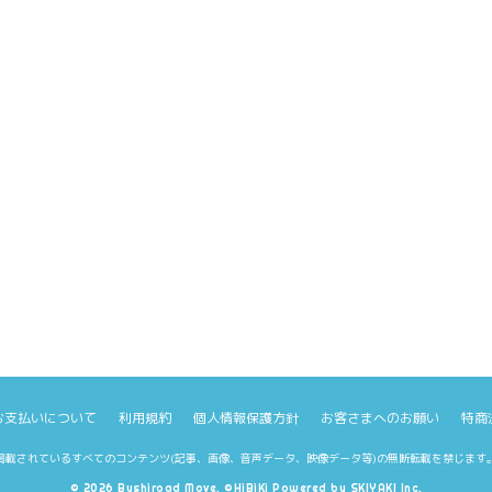
お支払いについて
利用規約
個人情報保護方針
お客さまへのお願い
特商
掲載されているすべてのコンテンツ
(記事、画像、音声データ、映像データ等)の無断転載を禁じます
© 2026 Bushiroad Move. ©HiBiKi Powered by
SKIYAKI Inc.