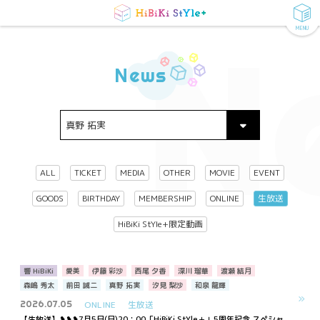
MENU
N
News
ALL
TICKET
MEDIA
OTHER
MOVIE
EVENT
GOODS
BIRTHDAY
MEMBERSHIP
ONLINE
生放送
HiBiKi StYle+限定動画
響 HiBiKi
愛美
伊藤 彩沙
西尾 夕香
深川 瑠華
渡瀬 結月
森嶋 秀太
前田 誠二
真野 拓実
汐見 梨沙
和泉 龍輝
2026.07.05
ONLINE
生放送
【生放送】❥❥❥7月5日(日)20：00「HiBiKi StYle＋」5周年記念 スペシャ