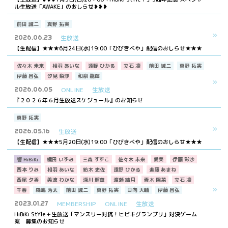
ル生放送「AWAKE」のおしらせ❥❥❥
前田 誠二
真野 拓実
2026.06.23
生放送
【生配信】★★★6月24日(水)19:00「ひびきべや」配信のおしらせ★★★
佐々木 未来
相羽 あいな
遠野 ひかる
立石 凛
前田 誠二
真野 拓実
伊藤 昌弘
汐見 梨沙
和泉 龍輝
2026.06.05
ONLINE
生放送
『２０２６年６月生放送スケジュール』のお知らせ
真野 拓実
2026.05.16
生放送
【生配信】★★★5月20日(水)19:00「ひびきべや」配信のおしらせ★★★
響 HiBiKi
橘田 いずみ
三森 すずこ
佐々木 未来
愛美
伊藤 彩沙
西本 りみ
相羽 あいな
紡木 吏佐
遠野 ひかる
進藤 あまね
西尾 夕香
美波 わかな
深川 瑠華
渡瀬 結月
青木 陽菜
立石 凛
千春
森嶋 秀太
前田 誠二
真野 拓実
日向 大輔
伊藤 昌弘
2023.01.27
MEMBERSHIP
ONLINE
生放送
HiBiKi StYle＋生放送「マンスリー対抗！ヒビキグランプリ」対決ゲーム
案 募集のお知らせ