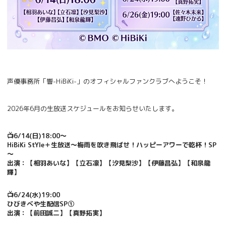
声優事務所「響-HiBiKi-」のオフィシャルファンクラブへようこそ！
2026年6月の生放送スケジュールをお知らせいたします。
📺6/14(日)18:00～
HiBiKi StYle＋生放送～梅雨を吹き飛ばせ！ハッピーアワーで乾杯！SP
～
出演：【相羽あいな】【立石凛】【汐見梨沙】【伊藤昌弘】【和泉龍
輝】
📺6/24(水)19:00
ひびきべや生配信SP①
出演：【前田誠二】【真野拓実】