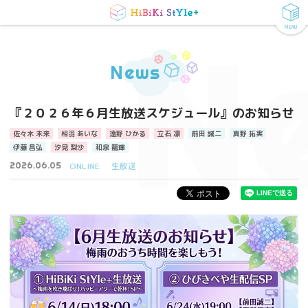
MENU
N
News
『２０２６年６月生放送スケジュール』のお知らせ
佐々木 未来
相羽 あいな
遠野 ひかる
立石 凛
前田 誠二
真野 拓実
伊藤 昌弘
汐見 梨沙
和泉 龍輝
2026.06.05
ONLINE
生放送