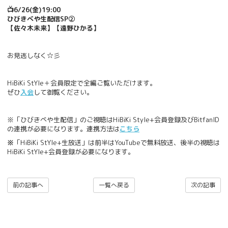
📺6/26(金)19:00
ひびきべや生配信SP②
【佐々木未来】【遠野ひかる】
お見逃しなく☆彡
HiBiKi StYle＋会員限定で全編ご覧いただけます。
ぜひ
入会
して御覧ください。
※「ひびきべや生配信」のご視聴はHiBiKi Style+会員登録及びBitfanID
の連携が必要になります。連携方法は
こちら
※
「HiBiKi StYle+生放送」は前半はYouTubeで無料放送、後半の視聴は
HiBiKi StYle+会員登録が必要になります。
前の記事へ
一覧へ戻る
次の記事