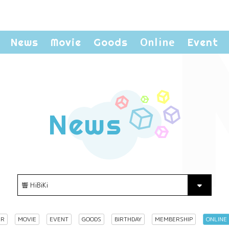
Online
News
Movie
Goods
Event
News
ER
MOVIE
EVENT
GOODS
BIRTHDAY
MEMBERSHIP
ONLINE