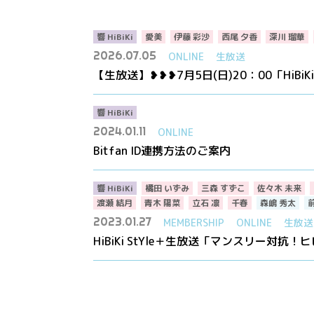
響 HiBiKi
愛美
伊藤 彩沙
西尾 夕香
深川 瑠華
2026.07.05
ONLINE
生放送
【生放送】❥❥❥7月5日(日)20：00「HiBi
響 HiBiKi
2024.01.11
ONLINE
Bitfan ID連携方法のご案内
響 HiBiKi
橘田 いずみ
三森 すずこ
佐々木 未来
渡瀬 結月
青木 陽菜
立石 凛
千春
森嶋 秀太
2023.01.27
MEMBERSHIP
ONLINE
生放送
HiBiKi StYle＋生放送「マンスリー