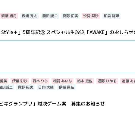
渡瀬 結月
森嶋 秀太
前田 誠二
真野 拓実
汐見 梨沙
和泉 龍輝
Ki StYle＋」5周年記念 スペシャル生放送「AWAKE」のおしらせ
愛美
伊藤 彩沙
西本 りみ
相羽 あいな
紡木 吏佐
遠野 ひかる
進藤 あ
前田 誠二
真野 拓実
日向 大輔
伊藤 昌弘
対抗！ヒビキグランプリ」対決ゲーム案 募集のお知らせ