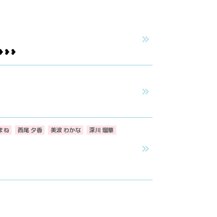
❥❥❥
まね
西尾 夕香
美波 わかな
深川 瑠華
@official_hibiki