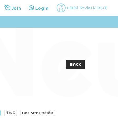
Ne
Join
Login
について
HiBiKi StYle+
Join
Login
BACK
生放送
HiBiKi StYle+限定動画