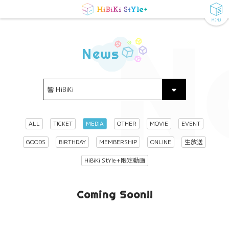
MENU
N
News
ALL
TICKET
MEDIA
OTHER
MOVIE
EVENT
GOODS
BIRTHDAY
MEMBERSHIP
ONLINE
生放送
HiBiKi StYle+限定動画
Coming Soon!!