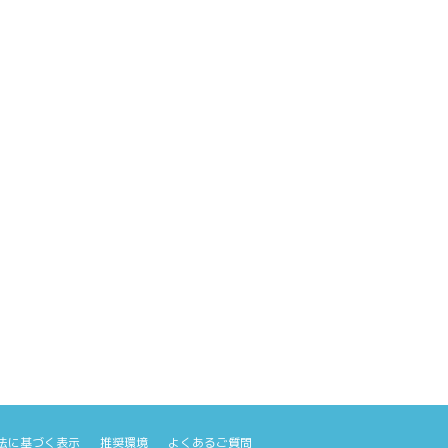
@official_hibiki
@hibiki_mens
法に基づく表示
推奨環境
よくあるご質問