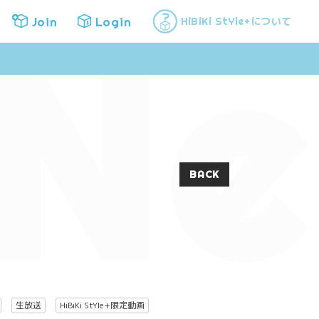
Ne
Join
Login
について
HiBiKi StYle+
Join
Login
BACK
生放送
HiBiKi StYle+限定動画