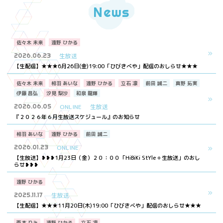
News
佐々木 未来
遠野 ひかる
2026.06.23
生放送
【生配信】★★★6月26日(金)19:00「ひびきべや」配信のおしらせ★★★
佐々木 未来
相羽 あいな
遠野 ひかる
立石 凛
前田 誠二
真野 拓実
伊藤 昌弘
汐見 梨沙
和泉 龍輝
2026.06.05
ONLINE
生放送
『２０２６年６月生放送スケジュール』のお知らせ
相羽 あいな
遠野 ひかる
前田 誠二
2026.01.23
ONLINE
【生放送】❥❥❥1月23日（金）２０：００「HiBiKi StYle＋生放送」のおし
らせ❥❥❥
遠野 ひかる
2025.11.17
生放送
【生配信】★★★11月20日(木)19:00「ひびきべや」配信のおしらせ★★★
西本 りみ
遠野 ひかる
立石 凛