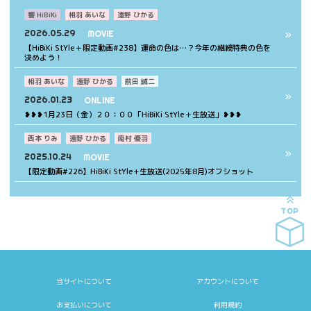
響 HiBiKi
相羽 あいな
遠野 ひかる
2026.05.29
MOVIE
【HiBiKi StYle＋限定動画#238】運命の色は…？今年の継続特典の色を
決めよう！
相羽 あいな
遠野 ひかる
前田 誠二
2026.01.23
ONLINE
❥❥❥1月23日（金）２０：００「HiBiKi StYle＋生放送」❥❥❥
西本 りみ
遠野 ひかる
南村 優羽
2025.10.24
MOVIE
【限定動画#226】HiBiKi StYle+生放送(2025年8月)オフショット
TOP
当サイトについて
アカウントについて
お支払いについて
利用規約