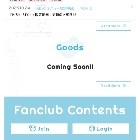
2025.10.24
HiBiKi StYle+限定動画
MOVIE
「HiBiKi StYle＋限定動画」更新のお知らせ
Read More
Goods
Coming Soon!!
Read More
Fanclub Contents
Join
Login