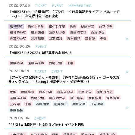
2022.07.25
TICKET
EVENT
MEMBERSHIP
【HiBiKi StYle＋ 会員先行】「ブシロード15周年記念ライブ in ベルーナド
ーム」の二次先行対象に追加決定！
響 HiBiKi
橘田 いずみ
佐々木 未来
愛美
伊藤 彩沙
西本 りみ
相羽 あいな
紡木 吏佐
遠野 ひかる
進藤 あまね
西尾 夕香
美波 わかな
深川 瑠華
渡瀬 結月
青木 陽菜
立石 凛
千春
2022.06.24
EVENT
「HiBiKi Fes!! 2022」質問募集のお知らせ
伊藤 彩沙
進藤 あまね
西尾 夕香
千春
2022.04.18
TICKET
EVENT
【アーカイブ配信チケット発売中】『みるハコ×HiBiKi StYle＋ ガールズカ
ラオケタイム！in Spring』視聴チケット 好評発売中！
愛美
伊藤 彩沙
西本 りみ
相羽 あいな
紡木 吏佐
遠野 ひかる
進藤 あまね
西尾 夕香
美波 わかな
深川 瑠華
渡瀬 結月
青木 陽菜
立石 凛
千春
森嶋 秀太
前田 誠二
真野 拓実
日向 大輔
伊藤 昌弘
2021.09.04
EVENT
11月21日(日)開催「HiBiKi StYle＋」イベント情報
三森 すずこ
佐々木 未来
愛美
伊藤 彩沙
西本 りみ
相羽 あいな