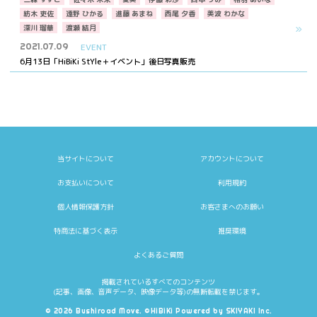
紡木 吏佐
遠野 ひかる
進藤 あまね
西尾 夕香
美波 わかな
深川 瑠華
渡瀬 結月
2021.07.09
EVENT
6月13日「HiBiKi StYle＋イベント」後日写真販売
当サイトについて
アカウントについて
お支払いについて
利用規約
個人情報保護方針
お客さまへのお願い
特商法に基づく表示
推奨環境
よくあるご質問
掲載されているすべてのコンテンツ
(記事、画像、音声データ、映像データ等)の無断転載を禁じます。
© 2026 Bushiroad Move. ©HiBiKi Powered by
SKIYAKI Inc.