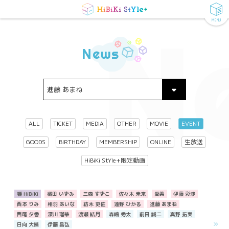
MENU
N
News
ALL
TICKET
MEDIA
OTHER
MOVIE
EVENT
GOODS
BIRTHDAY
MEMBERSHIP
ONLINE
生放送
HiBiKi StYle+限定動画
響 HiBiKi
橘田 いずみ
三森 すずこ
佐々木 未来
愛美
伊藤 彩沙
西本 りみ
相羽 あいな
紡木 吏佐
遠野 ひかる
進藤 あまね
西尾 夕香
深川 瑠華
渡瀬 結月
森嶋 秀太
前田 誠二
真野 拓実
日向 大輔
伊藤 昌弘