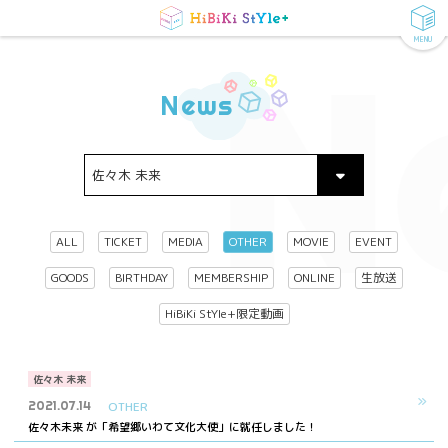
MENU
N
News
ALL
TICKET
MEDIA
OTHER
MOVIE
EVENT
GOODS
BIRTHDAY
MEMBERSHIP
ONLINE
生放送
HiBiKi StYle+限定動画
佐々木 未来
2021.07.14
OTHER
佐々木未来 が「希望郷いわて文化大使」に就任しました！