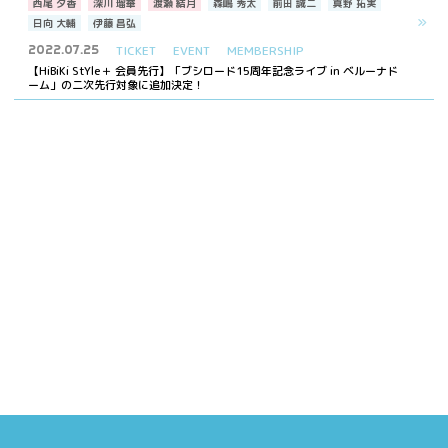
西尾 夕香
深川 瑠華
渡瀬 結月
森嶋 秀太
前田 誠二
真野 拓実
日向 大輔
伊藤 昌弘
2022.07.25
TICKET
EVENT
MEMBERSHIP
【HiBiKi StYle＋ 会員先行】「ブシロード15周年記念ライブ in ベルーナド
ーム」の二次先行対象に追加決定！