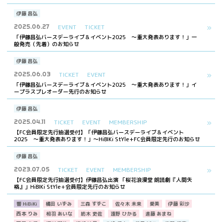
伊藤 昌弘
2025.06.27
EVENT
TICKET
「伊藤昌弘バースデーライブ＆イベント2025 〜重大発表あります！」一
般発売（先着）のお知らせ
伊藤 昌弘
2025.06.03
TICKET
EVENT
「伊藤昌弘バースデーライブ＆イベント2025 〜重大発表あります！」イ
ープラスプレオーダー先行のお知らせ
伊藤 昌弘
2025.04.11
TICKET
EVENT
MEMBERSHIP
【FC会員限定先行抽選受付】「伊藤昌弘バースデーライブ＆イベント
2025 〜重大発表あります！」〜HiBIKi StYle+FC会員限定先行のお知らせ
伊藤 昌弘
2023.07.05
TICKET
EVENT
MEMBERSHIP
【FC会員限定先行抽選受付】伊藤昌弘出演 「桜花浪漫堂 朗読劇『人間失
格』」HiBIKi StYle+会員限定先行のお知らせ
響 HiBiKi
橘田 いずみ
三森 すずこ
佐々木 未来
愛美
伊藤 彩沙
西本 りみ
相羽 あいな
紡木 吏佐
遠野 ひかる
進藤 あまね