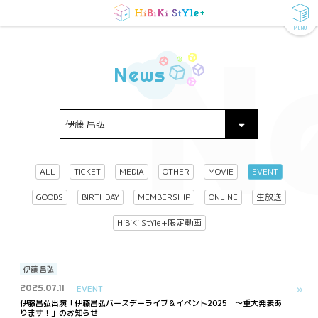
MENU
N
News
ALL
TICKET
MEDIA
OTHER
MOVIE
EVENT
GOODS
BIRTHDAY
MEMBERSHIP
ONLINE
生放送
HiBiKi StYle+限定動画
伊藤 昌弘
2025.07.11
EVENT
伊藤昌弘出演「伊藤昌弘バースデーライブ＆イベント2025 〜重大発表あ
ります！」のお知らせ