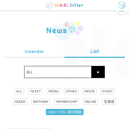
MENU
N
News
List
Calendar
ALL
TICKET
MEDIA
OTHER
MOVIE
EVENT
GOODS
BIRTHDAY
MEMBERSHIP
ONLINE
生放送
HiBiKi StYle+限定動画