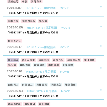
渡瀬 結月
千春
汐見 梨沙
2025.11.07
HiBiKi StYle+限定動画
MOVIE
「HiBiKi StYle＋限定動画」更新のお知らせ
西本 りみ
遠野 ひかる
立石 凛
2025.10.24
HiBiKi StYle+限定動画
MOVIE
「HiBiKi StYle＋限定動画」更新のお知らせ
相羽 あいな
2025.10.17
HiBiKi StYle+限定動画
MOVIE
「HiBiKi StYle＋限定動画」更新のお知らせ
響 HiBiKi
佐々木 未来
伊藤 彩沙
西本 りみ
相羽 あいな
深川 瑠華
立石 凛
森嶋 秀太
伊藤 昌弘
南村 優羽
和泉 龍輝
2025.10.10
HiBiKi StYle+限定動画
MOVIE
「HiBiKi StYle＋限定動画」更新のお知らせ
森嶋 秀太
前田 誠二
真野 拓実
伊藤 昌弘
和泉 龍輝
2025.10.03
HiBiKi StYle+限定動画
MOVIE
「HiBiKi StYle＋限定動画」更新のお知らせ
進藤 あまね
渡瀬 結月
青木 陽菜