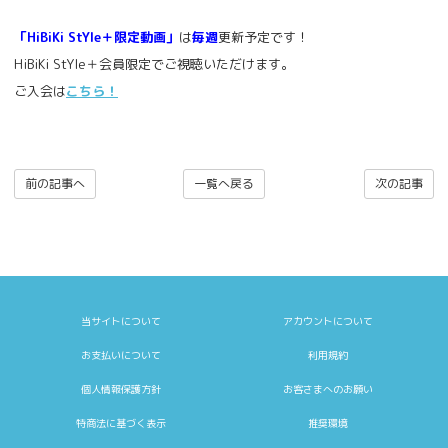
「HiBiKi StYle＋限定動画」
は
毎週
更新予定です！
HiBiKi StYle＋会員限定でご視聴いただけます。
ご入会は
こちら！
前の記事へ
一覧へ戻る
次の記事
当サイトについて
アカウントについて
お支払いについて
利用規約
個人情報保護方針
お客さまへのお願い
特商法に基づく表示
推奨環境