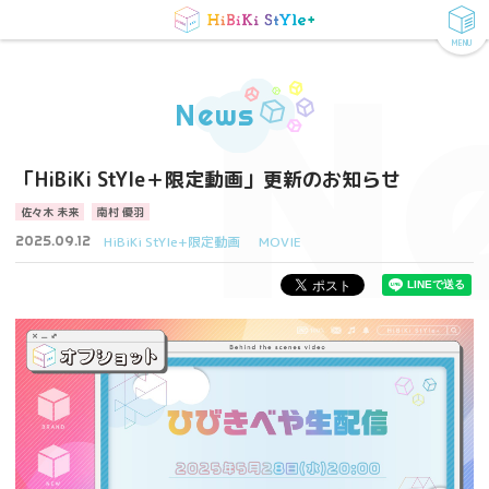
MENU
N
News
「HiBiKi StYle＋限定動画」更新のお知らせ
佐々木 未来
南村 優羽
2025.09.12
HiBiKi StYle+限定動画
MOVIE