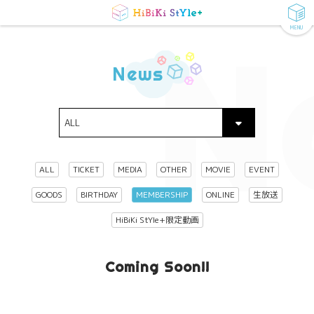
MENU
N
News
ALL
TICKET
MEDIA
OTHER
MOVIE
EVENT
GOODS
BIRTHDAY
MEMBERSHIP
ONLINE
生放送
HiBiKi StYle+限定動画
Coming Soon!!