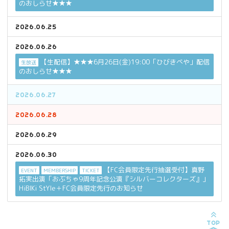
のおしらせ★★★
2026.06.25
2026.06.26
【生配信】★★★6月26日(金)19:00「ひびきべや」配信
生放送
のおしらせ★★★
2026.06.27
2026.06.28
2026.06.29
2026.06.30
【FC会員限定先行抽選受付】真野
EVENT
MEMBERSHIP
TICKET
拓実出演「おぶちゃ9周年記念公演『シルバーコレクターズ』」
HiBIKi StYle＋FC会員限定先行のお知らせ
TOP