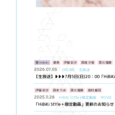
響 HiBiKi
愛美
伊藤 彩沙
西尾 夕香
深川 瑠華
2026.07.05
ONLINE
生放送
【生放送】❥❥❥7月5日(日)20：00「HiBi
伊藤 彩沙
西本 りみ
深川 瑠華
南村 優羽
2025.11.28
HiBiKi StYle+限定動画
MOVIE
「HiBiKi StYle＋限定動画」更新のお知らせ