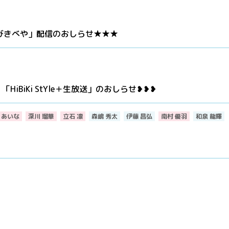
「ひびきべや」配信のおしらせ★★★
iBiKi StYle＋生放送」のおしらせ❥❥❥
 あいな
深川 瑠華
立石 凛
森嶋 秀太
伊藤 昌弘
南村 優羽
和泉 龍輝