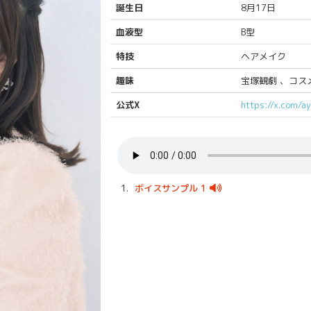
誕生日
8月17日
血液型
B型
特技
ヘアメイク
趣味
宝塚観劇 、コス
公式X
https://x.com/a
1.
ボイスサンプル 1