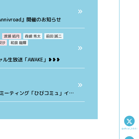
Annivroad』開催のお知らせ
渡瀬 結月
森嶋 秀太
前田 誠二
梨沙
和泉 龍輝
ペシャル生放送「AWAKE」❥❥❥
＋ファンミーティング「ひびコミュ」イ…
@official_hibiki