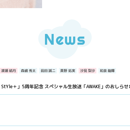
News
渡瀬 結月
森嶋 秀太
前田 誠二
真野 拓実
汐見 梨沙
和泉 龍輝
Ki StYle＋」5周年記念 スペシャル生放送「AWAKE」のおしらせ