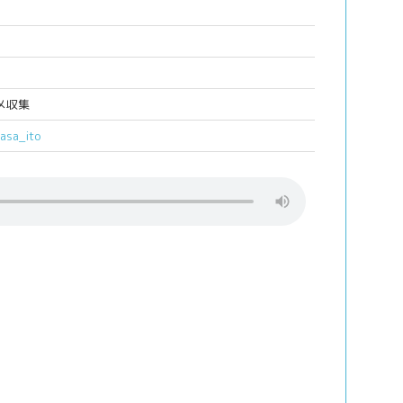
メ収集
yasa_ito