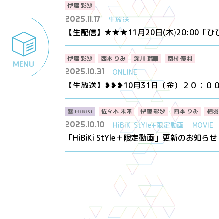
伊藤 彩沙
2025.11.17
生放送
【生配信】★★★11月20日(木)20:00
伊藤 彩沙
西本 りみ
深川 瑠華
南村 優羽
MENU
2025.10.31
ONLINE
【生放送】❥❥❥10月31日（金）２０：００「H
響 HiBiKi
佐々木 未来
伊藤 彩沙
西本 りみ
相羽
2025.10.10
HiBiKi StYle+限定動画
MOVIE
「HiBiKi StYle＋限定動画」更新のお知らせ