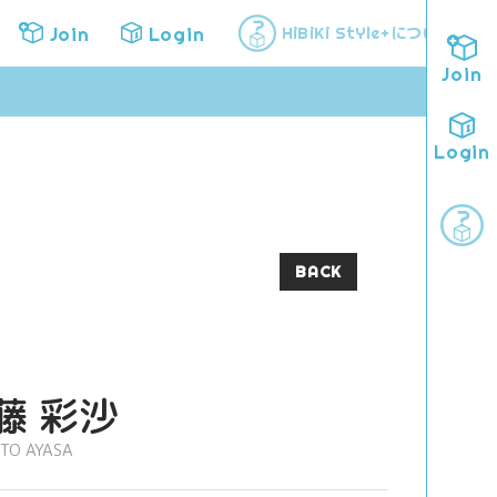
Join
Login
について
HiBiKi StYle+
Join
Login
BACK
藤 彩沙
ITO AYASA