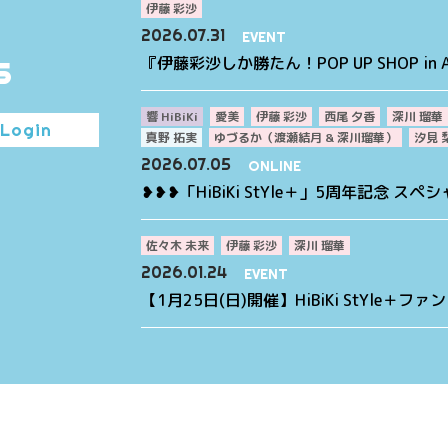
伊藤 彩沙
2026.07.31
EVENT
s
『伊藤彩沙しか勝たん！POP UP SHOP in 
響 HiBiKi
愛美
伊藤 彩沙
西尾 夕香
深川 瑠華
Login
真野 拓実
ゆづるか（渡瀬結月 & 深川瑠華）
汐見 
2026.07.05
ONLINE
❥❥❥「HiBiKi StYle＋」5周年記念 ス
佐々木 未来
伊藤 彩沙
深川 瑠華
2026.01.24
EVENT
【1月25日(日)開催】HiBiKi StYle