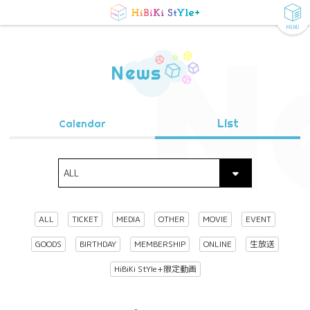
MENU
N
News
List
Calendar
ALL
TICKET
MEDIA
OTHER
MOVIE
EVENT
GOODS
BIRTHDAY
MEMBERSHIP
ONLINE
生放送
HiBiKi StYle+限定動画