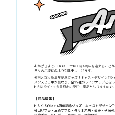
おかげさまで、HiBiKi StYle＋は4周年を迎えるこ
日々の応援に心より御礼申し上げます。
恒例となった周年記念グッズ「キャストデザインTシ
メンズヒビキが加わり、全19種のラインナップとな
HiBiKi StYle＋会員限定の受注生産品となります
【商品情報】
HiBiKi StYle＋4周年記念グッズ キャストデザイン
橘田いずみ・三森すずこ・佐々木未来・愛美・伊藤彩
森嶋秀太・前田誠二・真野拓実・伊藤昌弘