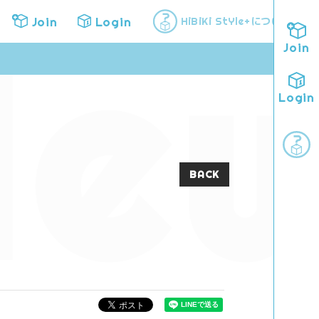
ew
Join
Login
について
HiBiKi StYle+
Join
Login
BACK