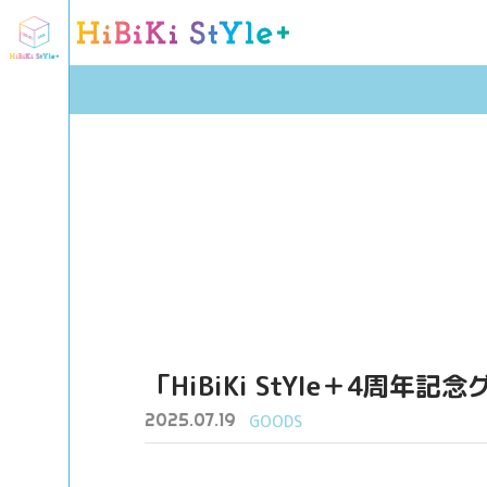
「HiBiKi StYle＋4周
2025.07.19
GOODS