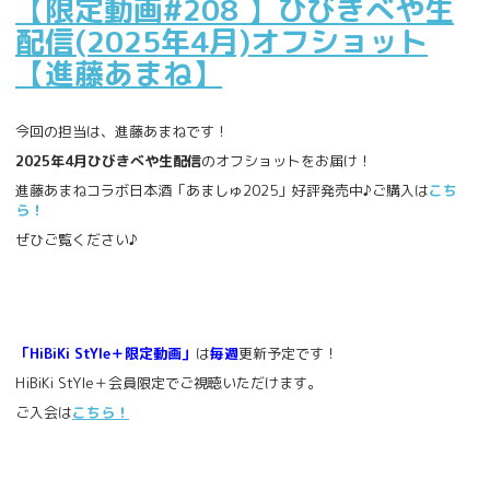
【限定動画#208 】ひびきべや生
配信(2025年4月)オフショット
【進藤あまね】
今回の担当は、進藤あまねです！
2025年4月
ひびきべや生配信
のオフショットをお届け！
進藤あまねコラボ日本酒「あましゅ2025」好評発売中♪ご購入は
こち
ら！
ぜひご覧ください♪
「HiBiKi StYle＋限定動画」
は
毎週
更新予定です！
HiBiKi StYle＋会員限定でご視聴いただけます。
ご入会は
こちら！