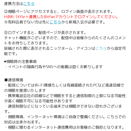
連携方法は
こちら
②視聴ページにアクセスすると、ログイン画面が表示されます。
HiBIKi StYle＋連携したBitfanアカウントでログインしてください。
※有料会員でない方は先に
こちら
から新規入会が必要です。
③ログインすると、配信ページが表示されます。
チャット機能がございますので、配信中は皆様からのたくさんのコメン
トをお待ちしております。
投稿された際に表示されるニックネーム・アイコンは
こちら
から設定可
能です。
◾️視聴時の注意事項
・イベントの録画行為やSNSへの転載は固くお断りします
■通信環境
・配信についてはWi-Fi環境もしくは有線接続されたPCなど高速回線で
の視聴を推奨いたします
・携帯電話会社の回線などで視聴をすると通信制限の上限になる可能性
が高く視聴不可になる可能性があります
・通信制限などになっている端末では視聴ができない恐れがございま
す。
・視聴環境、インターネット環境はご自身で整備ください。こちらでの
対応は出来かねます。
・視聴に関わるインターネット通信費用はお客様のご負担となります。