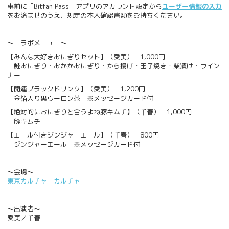
事前に「Bitfan Pass」アプリのアカウント設定から
ユーザー情報の入力
をお済ませのうえ、規定の本人確認書類をお持ちください。
～コラボメニュー～
【みんな大好きおにぎりセット】（愛美） 1,000円
鮭おにぎり・おかかおにぎり・から揚げ・玉子焼き・柴漬け・ウイン
ナー
【開運ブラックドリンク】（愛美） 1,200円
金箔入り黒ウーロン茶 ※メッセージカード付
【絶対的におにぎりと合うよね豚キムチ】（千春） 1,000円
豚キムチ
【エール付きジンジャーエール】（千春） 800円
ジンジャーエール ※メッセージカード付
～会場～
東京カルチャーカルチャー
～出演者～
愛美／千春