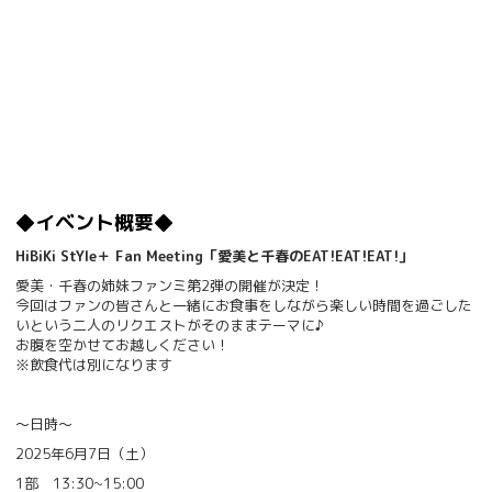
◆イベント概要◆
HiBiKi StYle＋ Fan Meeting「愛美と千春のEAT!EAT!EAT!」
愛美・千春の姉妹ファンミ第2弾の開催が決定！
今回はファンの皆さんと一緒にお食事をしながら楽しい時間を過ごした
いという二人のリクエストがそのままテーマに♪
お腹を空かせてお越しください！
※飲食代は別になります
～日時～
2025年6月7日（土）
1部 13:30~15:00