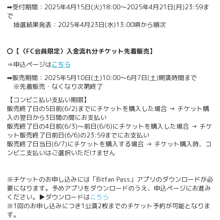
➡受付期間：2025年4月15日(火)18:00～2025年4月21日(月)23:59ま
で
抽選結果発表：2025年4月23日(水)13:00頃から順次
〇【〈FC会員限定〉入金流れ分チケット先着販売】
⇒申込ページは
こちら
➡販売期間：2025年5月10日(土)10:00～6月7日(土)開演時間まで
※先着販売・なくなり次第終了
【コンビニ払い支払い期限】
販売終了日の5日前(6/2)までにチケットを購入した場合 → チケット購
入の翌日から3日間の間にお支払い
販売終了日の4日前(6/3)〜前日(6/6)にチケットを購入した場合 → チケ
ット販売終了日前日(6/6)の23:59までにお支払い
販売終了日当日(6/7)にチケットを購入する場合 → チケット購入時、コ
ンビニ支払いはご選択いただけません
※チケットのお申し込みには「Bitfan Pass」アプリのダウンロードが必
要になります。予めアプリをダウンロードのうえ、申込ページにお進み
ください。▶ダウンロードは
こちら
※1回のお申し込みにつき1公演2枚までのチケット予約が可能となりま
す。