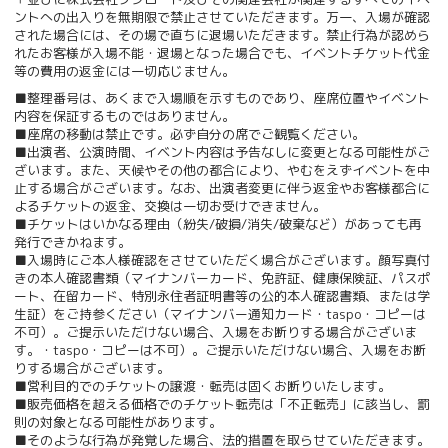
ントへの出入りを無期限で禁止させていただきます。万一、入場が確認
された場合には、その場で直ちに退場いただきます。禁止行為が認めら
れたお客様が入場不能・退場となった場合でも、イベントチケット代金
等の費用の返金には一切応じません。
■整理番号は、あくまで入場順を示すものであり、座席位置やイベント
内容を保証するものではありません。
■座席の移動は禁止です。必ず自分の席でご観覧ください。
■出演者、公演時間、イベント内容は予告なしに変更となる可能性がご
ざいます。また、天候やその他の都合により、やむをえずイベントを中
止する場合がございます。なお、出演者変更に伴う返金やお客様都合に
よるチケットの返金、交換は一切お受けできません。
■チケットはいかなる理由（紛失/破損/消失/破棄など）があっても再
発行できかねます。
■入場時にご本人様確認をさせていただく場合がございます。顔写真付
きの本人確認書類（マイナンバーカード、免許証、健康保険証、パスポ
ート、在留カード、特別永住者証明書等の公的本人確認書類、または学
生証）をご持参ください（マイナンバー通知カード・taspo・コピーは
不可）。ご提示いただけない場合、入場をお断りする場合がございま
す。・taspo・コピーは不可）。ご提示いただけない場合、入場をお断
りする場合がございます。
■営利目的でのチケットの譲渡・転売は固くお断りいたします。
■販売価格を超える価格でのチケット転売は「不正転売」に該当し、罰
則の対象となる可能性があります。
■そのような行為が発覚した場合、法的措置を取らせていただきます。