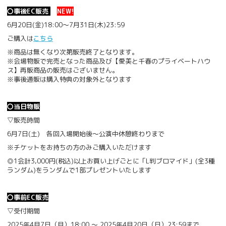
〇事後EC販売
NEW!
6月20日(金)18:00～7月31日(木)23:59
ご購入は
こちら
※商品は無くなり次第販売終了となります。
※会場物販で完売となった商品及び【愛美と千春のプライベートハウ
ス】再販商品の販売はございません。
※事後通販は購入特典の対象外となります
〇当日物販
▽販売時間
6月7日(土) 各回入場開始後～公演中休憩終わりまで
※チケットをお持ちの方のみご購入いただけます
◎1会計3,000円(税込)以上お買い上げごとに「L判ブロマイド」(全3種
ランダム)をランダムで1部プレゼントいたします
〇事前EC販売
▽受付期間
2025年4月7日（月）18:00 ～ 2025年4月20日（日）23:59まで