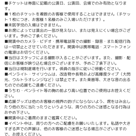
■チケットは券面に記載の公演日、公演回、会場でのみ有効となりま
す。
■１枚のチケットを複数のお客様で使用することはできません（チケッ
ト１枚につき、お客様１名様のみご入場いただけます）。
■未就学児の入場はできません。
■お席によっては演出の一部が見えない、または見えにくい場合がござ
います。予めご了承ください。
■開演中のカメラ・ビデオ・携帯電話等での撮影・録音・また配信行為
は一切禁止とさせていただきます。開演中は携帯電話・スマートフォン
の電源はお切りください。
■当日はスタッフによる撮影が入ることがございます。また、撮影・配
信にお客様が映り込む場合がございますが、予めご了承下さい。
■当日は規制退場を行います。係員の指示に従いご移動ください。
■ペンライト・サイリウムは、改造物や長物および高輝度タイプ（大閃
光、ウルトラオレンジなど）は禁止です。また楽器等、大きな音の出る
ものでの応援もご遠慮ください。
■うちわ・ペンライト等の胸の前より高い位置でのご使用はお控えくだ
さい。
■応援グッズは他のお客様の視界の妨げにならないよう、席をはみ出し
たり他の方に当たったりというような、周りの方のご迷惑となる行為は
おやめ下さい。
■開演中はご着席のままご鑑賞ください。
■イベント中は、周りの方へのご配慮をお願いいたします。私語や大き
すぎる声での声援は、他のお客様のご迷惑となる場合がございますの
で、お控えください。