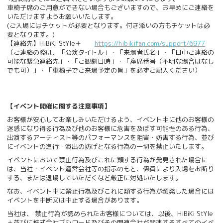
車椅子席のご用意ができない場合もございますので、お早めにご連絡を
いただけますようお願いいたします。
(ご入場にはチケットが必要となります。付き添いの方もチケットは必
要となります。)
【連絡先】HiBiKi StYle＋
https://hibikifan.com/support/6977
（ご連絡の際は、「公演タイトル」・「来場者氏名」・「日中ご連絡の
可能な緊急連絡先」・「ご観劇日時」・「座席番号（不明な場合はなし
でも可）」・「車椅子でご来場予定の旨」を必ずご記入ください）
【イベント開催に関する注意事項】
お客様が安心してお楽しみいただけるよう、イベント中に他のお客様の
迷惑になり得る行為及び他のお客様に危害を及ぼす可能性のある行為、
出演するアーティスト等のパフォーマンスを阻害・妨害する行為、並び
にイベントの進行・演出の妨げとなる行為の一切を禁止いたします。
イベントにおいて禁止行為及びこれに類する行為が発見された場合に
は、当社・イベント運営会社等の指示のもと、係員により入場をお断り
する、または退場していただくなど厳正に対処いたします。
なお、イベント中に禁止行為及びこれに類する行為が頻発した場合には
イベントを中断又は中止する場合があります。
当社は、 禁止行為が認められたお客様については、以後、HiBiKi StYle
＋並びに株式会社ブシロード及びその関連会社が関連するすべてのイベ