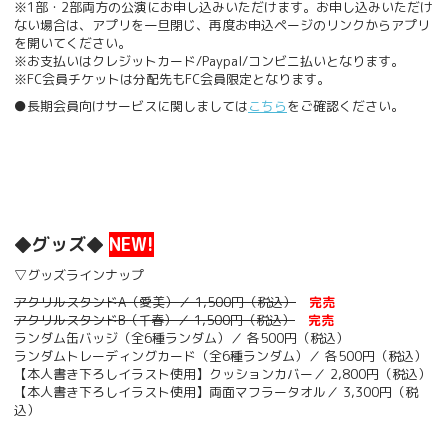
※1部・2部両方の公演にお申し込みいただけます。お申し込みいただけ
ない場合は、アプリを一旦閉じ、再度お申込ページのリンクからアプリ
を開いてください。
※お支払いはクレジットカード/Paypal/コンビニ払いとなります。
※FC会員チケットは分配先もFC会員限定となります。
●長期会員向けサービスに関しましては
こちら
をご確認ください。
◆グッズ◆
NEW!
▽グッズラインナップ
アクリルスタンドA（愛美）／ 1,500円（税込）
完売
アクリルスタンドB（千春）／ 1,500円（税込）
完売
ランダム缶バッジ（全6種ランダム）／ 各500円（税込）
ランダムトレーディングカード（全6種ランダム）／ 各500円（税込）
【本人書き下ろしイラスト使用】クッションカバー／ 2,800円（税込）
【本人書き下ろしイラスト使用】両面マフラータオル／ 3,300円（税
込）