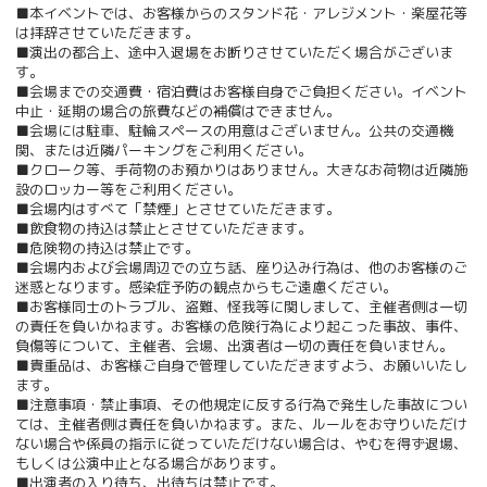
■本イベントでは、お客様からのスタンド花・アレジメント・楽屋花等
は拝辞させていただきます。
■演出の都合上、途中入退場をお断りさせていただく場合がございま
す。
■会場までの交通費・宿泊費はお客様自身でご負担ください。イベント
中止・延期の場合の旅費などの補償はできません。
■会場には駐車、駐輪スペースの用意はございません。公共の交通機
関、または近隣パーキングをご利用ください。
■クローク等、手荷物のお預かりはありません。大きなお荷物は近隣施
設のロッカー等をご利用ください。
■会場内はすべて「禁煙」とさせていただきます。
■飲食物の持込は禁止とさせていただきます。
■危険物の持込は禁止です。
■会場内および会場周辺での立ち話、座り込み行為は、他のお客様のご
迷惑となります。感染症予防の観点からもご遠慮ください。
■お客様同士のトラブル、盗難、怪我等に関しまして、主催者側は一切
の責任を負いかねます。お客様の危険行為により起こった事故、事件、
負傷等について、主催者、会場、出演者は一切の責任を負いません。
■貴重品は、お客様ご自身で管理していただきますよう、お願いいたし
ます。
■注意事項・禁止事項、その他規定に反する行為で発生した事故につい
ては、主催者側は責任を負いかねます。また、ルールをお守りいただけ
ない場合や係員の指示に従っていただけない場合は、やむを得ず退場、
もしくは公演中止となる場合があります。
■出演者の入り待ち、出待ちは禁止です。