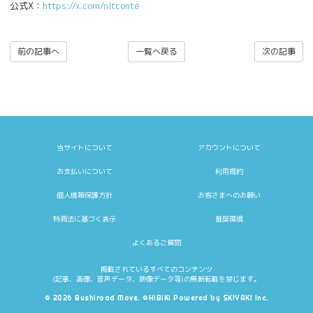
公式X：
https://x.com/nltconte
前の記事へ
一覧へ戻る
次の記事
当サイトについて
アカウントについて
お支払いについて
利用規約
個人情報保護方針
お客さまへのお願い
特商法に基づく表示
推奨環境
よくあるご質問
掲載されているすべてのコンテンツ
(記事、画像、音声データ、映像データ等)の無断転載を禁じます。
© 2026 Bushiroad Move. ©HiBiKi Powered by
SKIYAKI Inc.