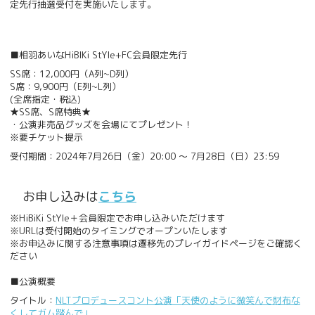
定先行抽選受付を実施いたします。
■相羽あいなHiBIKi StYle+FC会員限定先行
SS席：12,000円（A列~D列）
S席：9,900円（E列~L列）
(全席指定・税込)
★SS席、S席特典★
・公演非売品グッズを会場にてプレゼント！
※要チケット提示
受付期間：2024年7月26日（金）20:00 ～ 7月28日（日）23:59
お申し込みは
こちら
※HiBiKi StYle＋会員限定でお申し込みいただけます
※URLは受付開始のタイミングでオープンいたします
※お申込みに関する注意事項は遷移先のプレイガイドページをご確認く
ださい
■公演概要
タイトル：
NLTプロデュースコント公演
「天使のように微笑んで財布な
くしてガム踏んで」