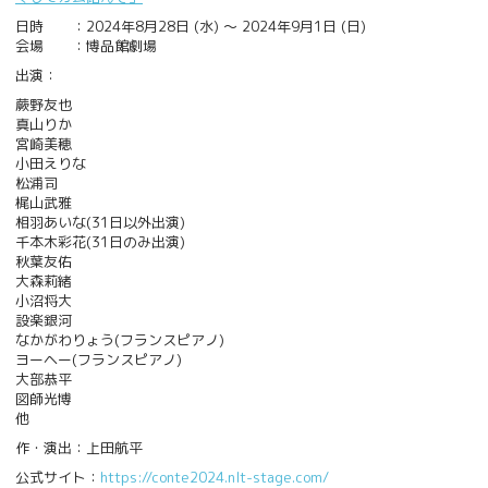
日時 ：2024年8月28日 (水) 〜 2024年9月1日 (日)
会場 ：博品館劇場
出演：
蕨野友也
真山りか
宮崎美穂
小田えりな
松浦司
梶山武雅
相羽あいな(31日以外出演)
千本木彩花(31日のみ出演)
秋葉友佑
大森莉緒
小沼将大
設楽銀河
なかがわりょう(フランスピアノ)
ヨーヘー(フランスピアノ)
大部恭平
図師光博
他
作・演出：上田航平
公式サイト：
https://conte2024.nlt-stage.com/