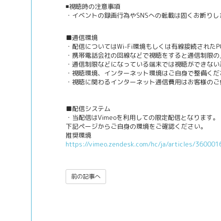
◾️視聴時の注意事項
・イベントの録画行為やSNSへの転載は固くお断りし
■通信環境
・配信についてはWi-Fi環境もしくは有線接続された
・携帯電話会社の回線などで視聴をすると通信制限の
・通信制限などになっている端末では視聴ができない
・視聴環境、インターネット環境はご自身で整備くだ
・視聴に関わるインターネット通信費用はお客様のご
■配信システム
・当配信はVimeoを利用しての限定配信となります。
下記ページからご自身の環境をご確認ください。
推奨環境
https://vimeo.zendesk.com/hc/ja/articles/36000
前の記事へ