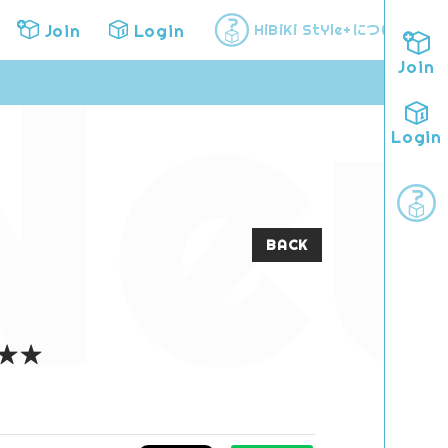
Ne
Join
Login
について
HiBiKi StYle+
Join
Login
BACK
★★★