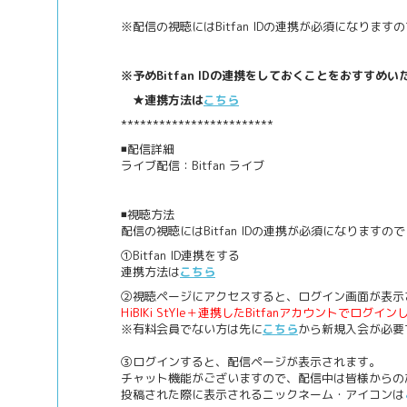
※配信の視聴にはBitfan IDの連携が必須になりま
※予めBitfan IDの連携をしておくことをおすすめい
★連携方法は
こちら
************************
◾️配信詳細
ライブ配信：Bitfan ライブ
◾️視聴方法
配信の視聴にはBitfan IDの連携が必須になります
①Bitfan ID連携をする
連携方法は
こちら
②視聴ページにアクセスすると、ログイン画面が表示
HiBIKi StYle＋連携したBitfanアカウントでログ
※有料会員でない方は先に
こちら
から新規入会が必要
③ログインすると、配信ページが表示されます。
チャット機能がございますので、配信中は皆様からの
投稿された際に表示されるニックネーム・アイコンは