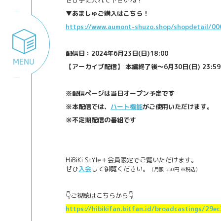
ぜひ手に入れて下さいね！
▼あましゅご購入はこちら！
https://www.aumont-shuzo.shop/shopdetail/0
配信日：2024年6月23日(日)18:00
MENU
【アーカイブ配信】 本編終了後～6月30日(日) 23:59
※配信ページは当日オープン予定です
※本配信では、
ハート機能
がご使用いただけます。
※不定期配信の番組です
HiBiKi StYle＋会員限定でご覧いただけます。
ぜひ
入会
して御覧ください。
（月額 550円 ※税込）
👇ご視聴はこちらから👇
https://hibikifan.bitfan.id/broadcastings/2