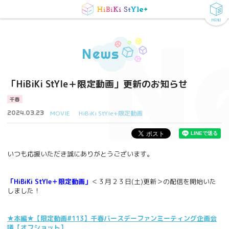
MENU
N
News
「HiBiKi StYle＋限定動画」更新のお知らせ
千春
2024.03.23
MOVIE
HiBiKi StYle+限定動画
いつも応援いただき誠にありがとうございます。
「HiBiKi StYle＋限定動画」
＜３月２３日(土)更新＞の配信を開始いた
しました！
★本編★【限定動画#113】千春バースデーファンミーティング企画会
議【オフショット】