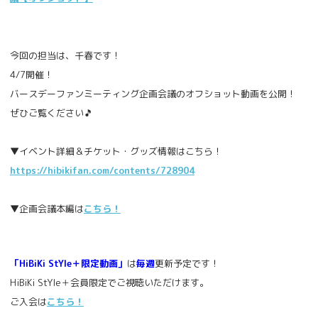
今回の担当は、千春です！
4/7開催！
バースデーファンミーティング企画会議のオフショット動画を公開！
ぜひご覧ください🎵
▼イベント詳細＆チケット・グッズ情報はこちら！
https://hibikifan.com/contents/728904
▼企画会議本編は
こちら！
「HiBiKi StYle＋限定動画」
は
毎週
更新予定です！
HiBiKi StYle＋会員限定でご視聴いただけます。
ご入会は
こちら！