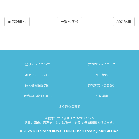
前の記事へ
一覧へ戻る
次の記事
当サイトについて
アカウントについて
お支払いについて
利用規約
個人情報保護方針
お客さまへのお願い
特商法に基づく表示
推奨環境
よくあるご質問
掲載されているすべてのコンテンツ
(記事、画像、音声データ、映像データ等)の無断転載を禁じます。
© 2026 Bushiroad Move. ©HiBiKi Powered by
SKIYAKI Inc.