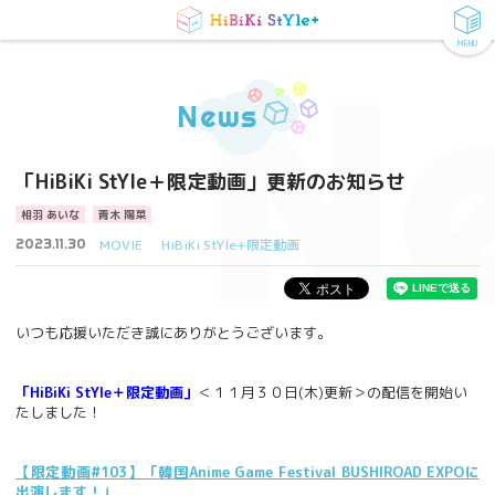
MENU
N
News
「HiBiKi StYle＋限定動画」更新のお知らせ
相羽 あいな
青木 陽菜
2023.11.30
MOVIE
HiBiKi StYle+限定動画
いつも応援いただき誠にありがとうございます。
「HiBiKi StYle＋限定動画」
＜１１月３０日(木)更新＞の配信を開始い
たしました！
【限定動画#103】「韓国Anime Game Festival BUSHIROAD EXPOに
出演します！」