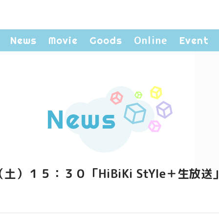
Online
News
Movie
Goods
Event
News
）１５：３０「HiBiKi StYle＋生放