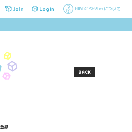
Join
Login
について
HiBiKi StYle+
Join
Login
BACK
登録