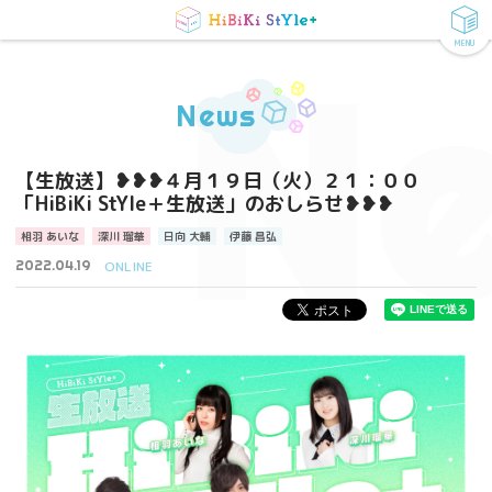
MENU
N
News
【生放送】❥❥❥４月１９日（火）２１：００
「HiBiKi StYle＋生放送」のおしらせ❥❥❥
相羽 あいな
深川 瑠華
日向 大輔
伊藤 昌弘
2022.04.19
ONLINE