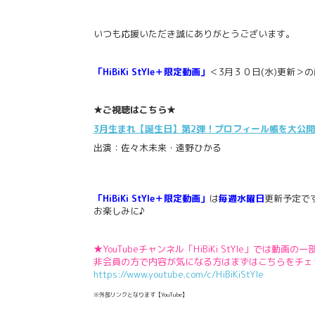
いつも応援いただき誠にありがとうございます。
「HiBiKi StYle＋限定動画」
＜3月３０日(水)更新＞
★ご視聴はこちら★
3月生まれ【誕生日】第2弾！プロフィール帳を大公開！【Hi
出演：佐々木未来・遠野ひかる
「HiBiKi StYle＋限定動画」
は
毎週水曜日
更新予定で
お楽しみに♪
★YouTubeチャンネル「HiBiKi StYle」では動画
非会員の方で内容が気になる方はまずはこちらをチェ
https://www.youtube.com/c/HiBiKiStYle
※外部リンクとなります【YouTube】