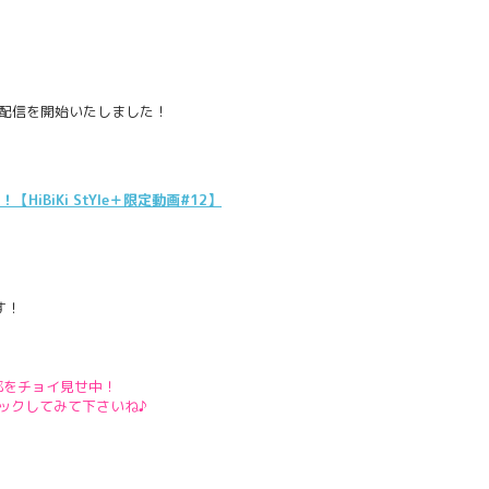
の配信を開始いたしました！
BiKi StYle＋限定動画#12】
す！
の一部をチョイ見せ中！
ックしてみて下さいね♪