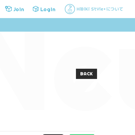
Ne
Join
Login
について
HiBiKi StYle+
Join
Login
BACK