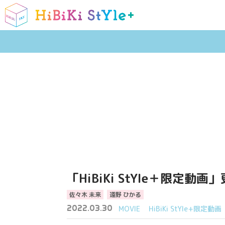
「HiBiKi StYle＋限定動
佐々木 未来
遠野 ひかる
2022.03.30
MOVIE
HiBiKi StYle+限定動画