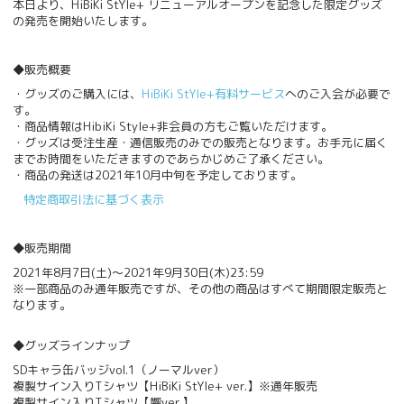
本日より、HiBiKi StYle+ リニューアルオープンを記念した限定グッズ
の発売を開始いたします。
◆販売概要
・グッズのご購入には、
HiBiKi StYle+有料サービス
へのご入会が必要で
す。
・商品情報はHibiKi Style+非会員の方もご覧いただけます。
・グッズは受注生産・通信販売のみでの販売となります。お手元に届く
までお時間をいただきますのであらかじめご了承ください。
・商品の発送は2021年10月中旬を予定しております。
特定商取引法に基づく表示
◆販売期間
2021年8月7日(土)～2021年9月30日(木)23:59
※一部商品のみ通年販売ですが、その他の商品はすべて期間限定販売と
なります。
◆グッズラインナップ
SDキャラ缶バッジvol.1（ノーマルver）
複製サイン入りTシャツ【HiBiKi StYle+ ver.】※通年販売
複製サイン入りTシャツ【響ver.】