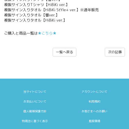
複製サイン入りTシャツ【HiBiKi ver.】
複製サイン入りタオル【HiBiKi StYle+ ver.】※通年販売
複製サイン入りタオル【響ver.】
複製サイン入りタオル【HiBiKi ver.】
ご購入と商品一覧は
★こちら★
一覧へ戻る
次の記事
当サイトについて
アカウントについて
お支払いについて
利用規約
個人情報保護方針
お客さまへのお願い
特商法に基づく表示
推奨環境