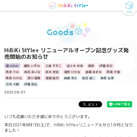
MENU
G
Goods
HiBiKi StYle+ リニューアルオープン記念グッズ発
売開始のお知らせ
響 HiBiKi
橘田 いずみ
三森 すずこ
佐々木 未来
愛美
伊藤 彩沙
西本 りみ
相羽 あいな
紡木 吏佐
遠野 ひかる
進藤 あまね
西尾 夕香
美波 わかな
深川 瑠華
渡瀬 結月
森嶋 秀太
前田 誠二
真野 拓実
日向 大輔
伊藤 昌弘
2021.08.07
いつも応援いただき誠にありがとうございます。
本日2021年8月7日(土)で、HiBiKi StYle+リニューアルから1か月となり
ました！