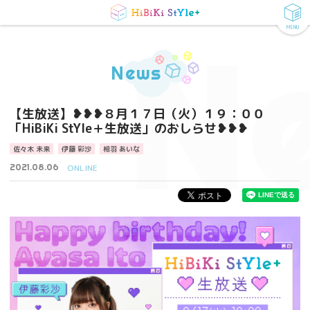
MENU
N
News
【生放送】❥❥❥８月１７日（火）１９：００
「HiBiKi StYle＋生放送」のおしらせ❥❥❥
佐々木 未来
伊藤 彩沙
相羽 あいな
2021.08.06
ONLINE