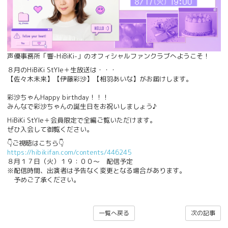
声優事務所「響-HiBiKi-」のオフィシャルファンクラブへようこそ！
８月のHiBiKi StYle＋生放送は・・・
【佐々木未来】【伊藤彩沙】【相羽あいな】がお届けします。
彩沙ちゃんHappy birthday！！！
みんなで彩沙ちゃんの誕生日をお祝いしましょう♪
HiBiKi StYle＋会員限定で全編ご覧いただけます。
ぜひ入会して御覧ください。
👇ご視聴はこちら👇
https://hibikifan.com/contents/446245
８月１７日（火）１９：００〜 配信予定
※配信時間、出演者は予告なく変更となる場合があります。
予めご了承ください。
一覧へ戻る
次の記事