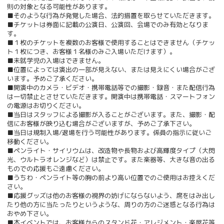
則の対象となる可能性があります。
■そのような行為が発覚した場合、法的措置を取らせていただきます。
■チケットは券面に記載の公演日、公演回、会場でのみ有効となりま
す。
■１枚のチケットを複数のお客様で使用することはできません（チケッ
ト１枚につき、お客様１名様のみご入場いただけます）。
■未就学児の入場はできません。
■位置によっては演出の一部が見えない、または見えにくい場合がござ
います。予めご了承ください。
■開演中のカメラ・ビデオ・携帯電話等での撮影・録音・また配信行為
は一切禁止とさせていただきます。開演中は携帯電話・スマートフォン
の電源はお切りください。
■当日はスタッフによる撮影が入ることがございます。また、撮影・配
信にお客様が映り込む場合がございますが、予めご了承下さい。
■当日は規制入場/退場を行う可能性があります。係員の指示に従いご
移動ください。
■ペンライト・サイリウムは、改造物や長物および高輝度タイプ（大閃
光、ウルトラオレンジなど）は禁止です。また楽器等、大きな音の出る
ものでの応援もご遠慮ください。
■うちわ・ペンライト等の胸の前より高い位置でのご使用はお控えくだ
さい。
■応援グッズは他のお客様の視界の妨げにならないよう、席をはみ出し
たり他の方に当たったりというような、周りの方のご迷惑となる行為は
おやめ下さい。
■本イベントでは、お客様からのスタンド花・アレジメント・楽屋花等