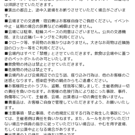
は拝辞させていただきます。
■演出の都合上、途中入退場をお断りさせていただく場合がございま
す。
■会場までの交通費・宿泊費はお客様自身でご負担ください。イベント
中止・延期の場合の旅費などの補償はできません。
■会場には駐車、駐輪スペースの用意はございません。公共の交通機
関、または近隣パーキングをご利用ください。
■クローク等、手荷物のお預かりはありません。大きなお荷物は近隣施
設のロッカー等をご利用ください。
■会場内はすべて「禁煙」とさせていただきます。飲食は会場中に蓋つ
きのペットボトルのみ可といたします。
■飲食物の持込は禁止とさせていただきます。
■危険物の持込は禁止です。
■会場内および会場周辺での立ち話、座り込み行為は、他のお客様のご
迷惑となります。感染症予防の観点からもご遠慮ください。
■お客様同士のトラブル、盗難、怪我等に関しまして、主催者側は一切
の責任を負いかねます。お客様の危険行為により起こった事故、事件、
負傷等について、主催者、会場、出演者は一切の責任を負いません。
■貴重品は、お客様ご自身で管理していただきますよう、お願いいたし
ます。
■注意事項・禁止事項、その他規定に反する行為で発生した事故につい
ては、主催者側は責任を負いかねます。また、ルールをお守りいただけ
ない場合や係員の指示に従っていただけない場合は、やむを得ず退場、
もしくは公演中止となる場合があります。
■出演者の入り待ち、出待ちは禁止です。