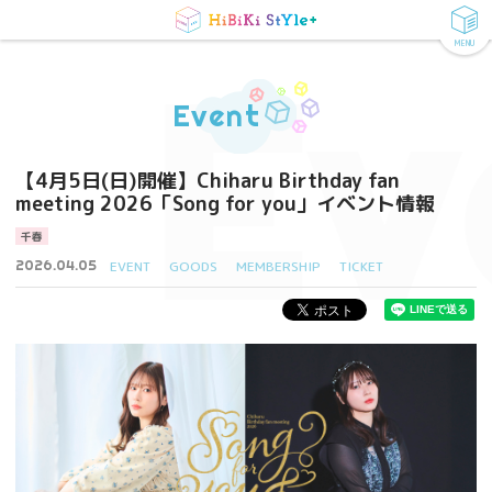
MENU
Ev
Event
【4月5日(日)開催】Chiharu Birthday fan
meeting 2026「Song for you」イベント情報
千春
2026.04.05
EVENT
GOODS
MEMBERSHIP
TICKET