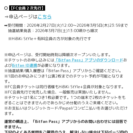
〇
【FC会員２次先行】
⇒申込ページは
こちら
➡受付期間：2026年2月27日(火)12:00～2026年3月5日(木)23:59まで
抽選結果発表：2026年3月7日(土)13:00頃から順次
※HiBiKi StYle＋有料会員の方が対象の先行です
※申込ページは、受付開始時刻以降順次オープンいたします。
※チケットのお申し込みには
「Bitfan Pass」アプリのダウンロード
お
よび
Bitfan ID連携
が必要になります。
※抽選結果/購入履歴は「Bitfan Pass」アプリからご確認ください。
※1回のお申込みにつき1公演2枚までのチケット予約が可能となりま
す。
※FC会員チケットは同行者様もHiBiKi StYle+会員が対象となります。
※FC会員先行で完売した場合、一般販売は実施いたしません。
※チケットは1名につき1枚必要です。1つの端末で2枚のチケットをも
ぎることはできませんのであらかじめ分配のうえご来場ください。
※お支払いはクレジットカード/Paypal/コンビニ払いをお選びいただけ
ます。
運営の構造上、「Bitfan Pass」アプリからのお問い合わせには回答で
きません。
下記のよくある質問をご確認のうえ、解決しない場合は下記ページ内の