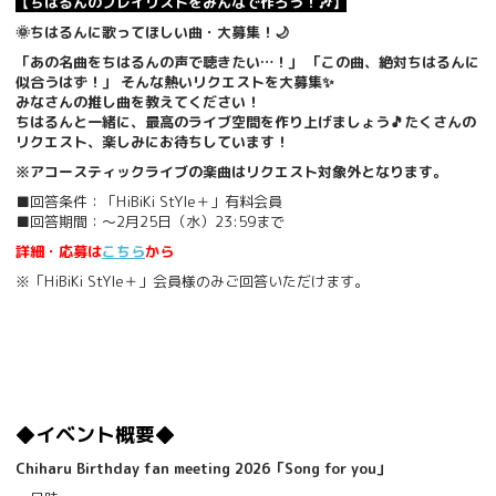
【ちはるんのプレイリストをみんなで作ろう！🎶】
🌞ちはるんに歌ってほしい曲・大募集！🌙
「あの名曲をちはるんの声で聴きたい…！」 「この曲、絶対ちはるんに
似合うはず！」 そんな熱いリクエストを大募集✨
みなさんの推し曲を教えてください！
ちはるんと一緒に、最高のライブ空間を作り上げましょう🎵たくさんの
リクエスト、楽しみにお待ちしています！
※アコースティックライブの楽曲はリクエスト対象外となります。
■回答条件：「HiBiKi StYle＋」有料会員
■回答期間：～2月25日（水）23:59まで
詳細・応募は
こちら
から
※「HiBiKi StYle＋」会員様のみご回答いただけます。
◆イベント概要◆
Chiharu Birthday fan meeting 2026「Song for you」