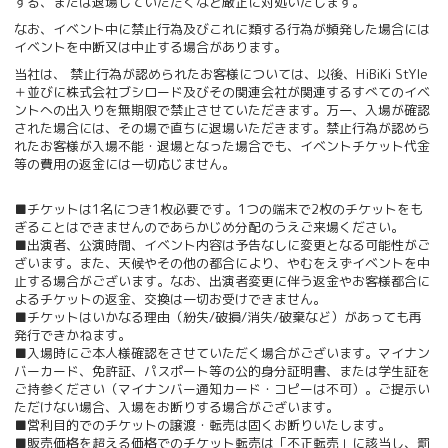
する、または退場していただくなど厳正に対処いたします。
なお、イベント中に禁止行為及びこれに類する行為が頻発した場合には
イベントを中断又は中止する場合があります。
当社は、 禁止行為が認められたお客様については、以後、HiBiKi StYle
＋並びに株式会社ブシロード及びその関連会社が関連するすべてのイベ
ントへの出入りを無期限で禁止させていただきます。万一、入場が確認
された場合には、その場で直ちに退場いただきます。禁止行為が認めら
れたお客様が入場不能・退場となった場合でも、イベントチケット代金
等の費用の返金には一切応じません。
■チケットは1名につき1枚必要です。1つの端末で2枚のチケットをも
ぎることはできませんのであらかじめ分配のうえご来場ください。
■出演者、公演時間、イベント内容は予告なしに変更となる可能性がご
ざいます。また、天候やその他の都合により、やむをえずイベントを中
止する場合がございます。なお、出演者変更に伴う返金やお客様都合に
よるチケットの返金、交換は一切お受けできません。
■チケットはいかなる理由（紛失/破損/消失/破棄など）があっても再
発行できかねます。
■入場時にご本人様確認をさせていただく場合がございます。マイナン
バーカード、免許証、パスポート等の公的身分証明書、または学生証を
ご持参ください（マイナンバー通知カード・コピーは不可）。ご提示い
ただけない場合、入場をお断りする場合がございます。
■営利目的でのチケットの譲渡・転売は固くお断りいたします。
■販売価格を超える価格でのチケット転売は「不正転売」に該当し、罰