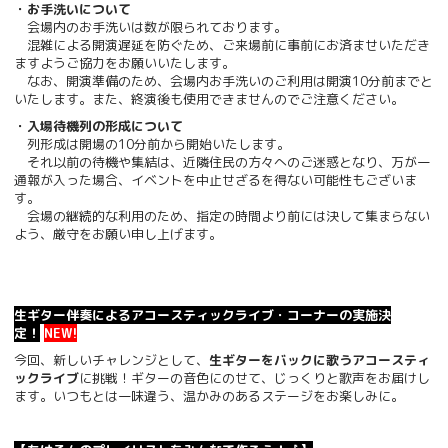
・お手洗いについて
会場内のお手洗いは数が限られております。
混雑による開演遅延を防ぐため、ご来場前に事前にお済ませいただき
ますようご協力をお願いいたします。
なお、開演準備のため、会場内お手洗いのご利用は開演10分前までと
いたします。また、終演後も使用できませんのでご注意ください。
・入場待機列の形成について
列形成は開場の10分前から開始いたします。
それ以前の待機や集結は、近隣住民の方々へのご迷惑となり、万が一
通報が入った場合、イベントを中止せざるを得ない可能性もございま
す。
会場の継続的な利用のため、指定の時間より前には決して集まらない
よう、厳守をお願い申し上げます。
生ギター伴奏によるアコースティックライブ・コーナーの実施決
定！
NEW!
今回、新しいチャレンジとして、
生ギターをバックに歌うアコースティ
ックライブ
に挑戦！ギターの音色にのせて、じっくりと歌声をお届けし
ます。いつもとは一味違う、温かみのあるステージをお楽しみに。