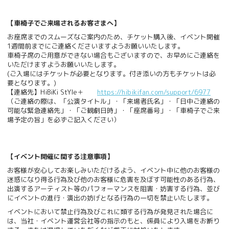
【車椅子でご来場されるお客さまへ】
お座席までのスムーズなご案内のため、チケット購入後、イベント開催
1週間前までにご連絡くださいますようお願いいたします。
車椅子席のご用意ができない場合もございますので、お早めにご連絡を
いただけますようお願いいたします。
(ご入場にはチケットが必要となります。付き添いの方もチケットは必
要となります。)
【連絡先】HiBiKi StYle＋
https://hibikifan.com/support/6977
（ご連絡の際は、「公演タイトル」・「来場者氏名」・「日中ご連絡の
可能な緊急連絡先」・「ご観劇日時」・「座席番号」・「車椅子でご来
場予定の旨」を必ずご記入ください）
【イベント開催に関する注意事項】
お客様が安心してお楽しみいただけるよう、イベント中に他のお客様の
迷惑になり得る行為及び他のお客様に危害を及ぼす可能性のある行為、
出演するアーティスト等のパフォーマンスを阻害・妨害する行為、並び
にイベントの進行・演出の妨げとなる行為の一切を禁止いたします。
イベントにおいて禁止行為及びこれに類する行為が発見された場合に
は、当社・イベント運営会社等の指示のもと、係員により入場をお断り