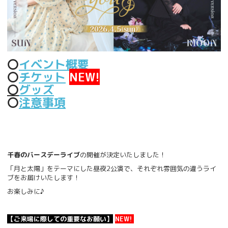
〇
イベント概要
〇
チケット
NEW!
〇
グッズ
〇
注意事項
千春のバースデーライブ
の開催が決定いたしました！
「月と太陽」をテーマにした昼夜2公演で、それぞれ雰囲気の違うライ
ブをお届けいたします！
お楽しみに♪
【ご来場に際しての重要なお願い】
NEW!